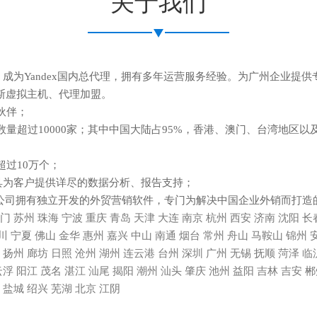
关于我们
，成为Yandex国内总代理，拥有多年运营服务经验。为广州企业提供专
斯虚拟主机、代理加盟。
作伙伴；
客户数量超过10000家；其中中国大陆占95%，香港、澳门、台湾地
超过10万个；
riki工具为客户提供详尽的数据分析、报告支持；
限公司拥有独立开发的外贸营销软件，专门为解决中国企业外销而打造
门
苏州
珠海
宁波
重庆
青岛
天津
大连
南京
杭州
西安
济南
沈阳
长
川
宁夏
佛山
金华
惠州
嘉兴
中山
南通
烟台
常州
舟山
马鞍山
锦州
扬州
廊坊
日照
沧州
湖州
连云港
台州
深圳
广州
无锡
抚顺
菏泽
临
云浮
阳江
茂名
湛江
汕尾
揭阳
潮州
汕头
肇庆
池州
益阳
吉林
吉安
郴
盐城
绍兴
芜湖
北京
江阴