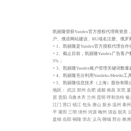
凯丽隆荣获Yandex官方授权代理商资质
户、俄语网站建设、RU域名注册、俄罗
+ 1、凯丽隆是Yandex官方授权代理合
+ 2、截止目前，凯丽隆Yandex广告
5%；
+ 3、凯丽隆Yandex账户管理关键词数量
+ 4、凯丽隆充分利用Yandeks.Met
+ 5、凯丽隆信息技术（上海）股份有
地区：
武汉
郑州
合肥
成都
南昌
东莞
厦
原
贵阳
乌鲁木齐
兰州
昆明
呼和浩特
银
江门
营口
镇江
包头
唐山
新乡
温州
泰州
平
莆田
三明
漳州
河源
梅州
清远
韶关
盘锦
岳阳
铜陵
崇左
义乌
聊城
邢台
株洲