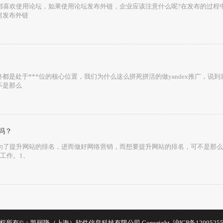
员都喜欢使用论坛，如果使用论坛发布外链，企业应该注意什么呢?在发布的过程中要
何发布外链
都是处于***位的核心位置，我们为什么这么拼死拼活的做yandex推广，说
不是那么
吗？
是为了提升网站的排名，进而做好网络营销，而想要提升网站的排名，可不是那么简
工作。1、
权所有©：凯丽隆（上海）软件信息科技有限公司 Copyright
沪ICP备1200525