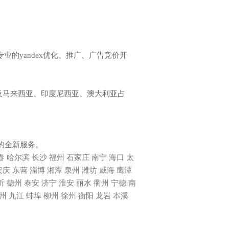
业的yandex优化、推广、广告竞价开
区以及马来西亚、印度尼西亚、澳大利亚占
的全新服务。
春
哈尔滨
长沙
福州
石家庄
南宁
海口
太
安庆
东营
淄博
湘潭
泉州
潍坊
威海
鹰潭
沂
德州
泰安
济宁
淮安
丽水
衢州
宁德
南
州
九江
蚌埠
柳州
徐州
衡阳
龙岩
本溪