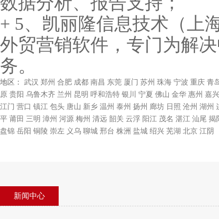
数据分析、报告支持；
+ 5、凯丽隆信息技术（
外贸营销软件，专门为解决
务。
地区：
武汉
郑州
合肥
成都
南昌
东莞
厦门
苏州
珠海
宁波
重庆
青
原
贵阳
乌鲁木齐
兰州
昆明
呼和浩特
银川
宁夏
佛山
金华
惠州
嘉
江门
营口
镇江
包头
唐山
新乡
温州
泰州
扬州
廊坊
日照
沧州
湖州
平
莆田
三明
漳州
河源
梅州
清远
韶关
云浮
阳江
茂名
湛江
汕尾
揭
盘锦
岳阳
铜陵
崇左
义乌
聊城
邢台
株洲
盐城
绍兴
芜湖
北京
江阴
新闻中心