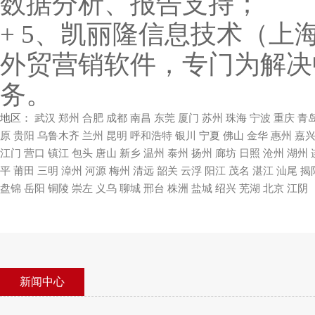
数据分析、报告支持；
+ 5、凯丽隆信息技术（
外贸营销软件，专门为解决
务。
地区：
武汉
郑州
合肥
成都
南昌
东莞
厦门
苏州
珠海
宁波
重庆
青
原
贵阳
乌鲁木齐
兰州
昆明
呼和浩特
银川
宁夏
佛山
金华
惠州
嘉
江门
营口
镇江
包头
唐山
新乡
温州
泰州
扬州
廊坊
日照
沧州
湖州
平
莆田
三明
漳州
河源
梅州
清远
韶关
云浮
阳江
茂名
湛江
汕尾
揭
盘锦
岳阳
铜陵
崇左
义乌
聊城
邢台
株洲
盐城
绍兴
芜湖
北京
江阴
新闻中心