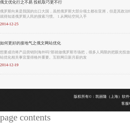
俄文优化行之不易 投机取巧更不行
俄罗斯向来是我国的出口大国，虽然俄罗斯大部分领土都在亚洲，但是其政治经
就得知道俄罗斯人民的搜索习惯。 1.从网站空间入手
2014-12-25
如何更好的接地气之俄文网站优化
想要成功将产品营销到海外吗?那就做俄罗斯市场把，很多人局限的把眼光投放
站优化相关事宜显得格外重要。互联网日新月薪的发
2014-12-19
版权所有©：凯丽隆（上海）软件信息科
客服
page contents