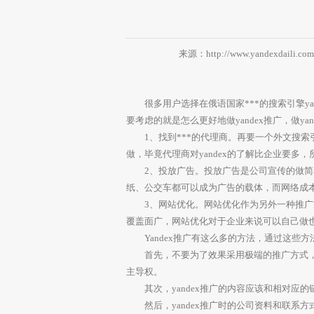
来源：http://www.yandexdaili.com
很多用户选择在俄语国家***的搜索引擎ya
要考虑的就是怎么更好地做yandex推广，做ya
1、找到***的代理商。再要一个外文搜索
做，毕竟代理商对yandex的了解比企业要多
2、投放广告。投放广告是公司宣传的做简单
纸、公交车都可以成为广告的载体，而网络成
3、网站优化。网站优化作为另外一种推广方
覆盖面广，网站优化对于企业来说可以自己做
Yandex推广有这么多的方法，通过这些方法把
首先，不要为了效果采用极端的推广方式，那
主导权。
其次，yandex推广的内容应该和相对应
然后，yandex推广时的公司资料和联系