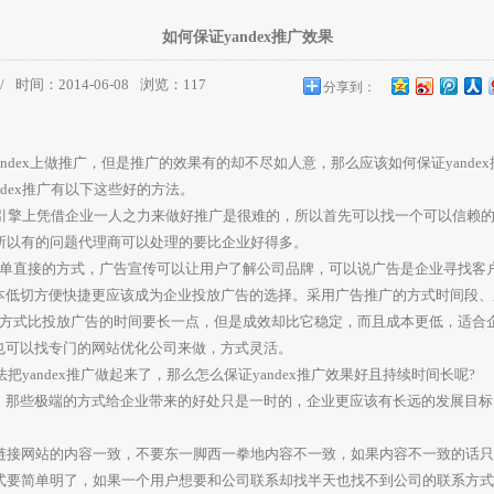
如何保证yandex推广效果
/
时间：2014-06-08
浏览：
117
分享到：
ndex上做推广，但是推广的效果有的却不尽如人意，那么应该如何保证
yande
ndex推广有以下这些好的方法。
引擎上凭借企业一人之力来做好推广是很难的，所以首先可以找一个可以信赖
，所以有的问题代理商可以处理的要比企业好得多。
直接的方式，广告宣传可以让用户了解公司品牌，可以说广告是企业寻找客
本低切方便快捷更应该成为企业投放广告的选择。采用广告推广的方式时间段、
式比投放广告的时间要长一点，但是成效却比它稳定，而且成本更低，适合
也可以找专门的网站优化公司来做，方式灵活。
yandex推广做起来了，那么怎么保证yandex推广效果好且持续时间长呢?
些极端的方式给企业带来的好处只是一时的，企业更应该有长远的发展目标
的链接网站的内容一致，不要东一脚西一拳地内容不一致，如果内容不一致的话
方式要简单明了，如果一个用户想要和公司联系却找半天也找不到公司的联系方