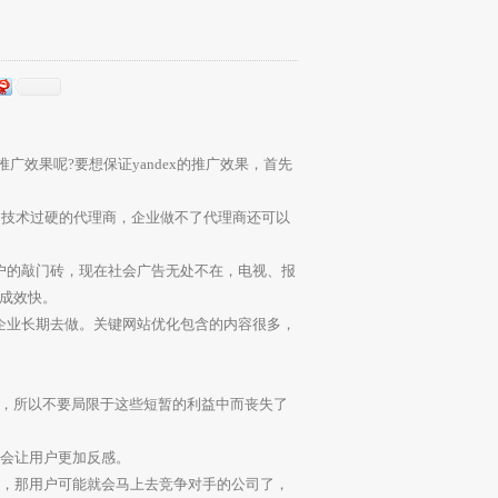
x推广
效果呢?要想保证yandex的推广效果，首先
的技术过硬的代理商，企业做不了代理商还可以
户的敲门砖，现在社会广告无处不在，电视、报
成效快。
企业长期去做。关键网站优化包含的内容很多，
，所以不要局限于这些短暂的利益中而丧失了
只会让用户更加反感。
式，那用户可能就会马上去竞争对手的公司了，